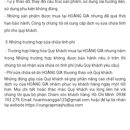
- Tự ý tháo dỡ, thay đổi cấu trúc sản phẩm, sử dụng sai hướng dẫn,
sử dụng phụ kiện không đúng.
- Những sản phẩm được mua tại HOÀNG GIA nhưng đã quá thời
hạn bảo hành, Công ty chúng tôi sẽ cung cấp dịch vụ sửa chữa tính
phí cho quý khách.
3. Những trường hợp sửa chữa tính phí
- Trường hợp hàng hóa Quý khách mua tại HOÀNG GIA nhưng nằm
trong Những trường hợp không được bảo hành nêu ở trên thì
chúng tôi sẽ nhận sửa chữa có tính phí (nếu Quý khách yêu cầu).
- Phí sửa chữa sẽ do HOÀNG GIA thương thảo với Quý khách.
Những đóng góp của Quý khách sẽ góp phần nâng cao chất lượng
dịch vụ của HOÀNG GIA nhằm phục vụ khách hàng ngày một tốt
hơn. Mọi chi tiết hoặc thắc mắc Quý khách vui lòng liên hệ với
chúng tôi qua bộ phận Chăm sóc khách hàng: Hồ Chí Minh: 0938
743 279, Email: hoanhoanggia123@gmail.com hoặc để lại lời nhắn
tại website
https://cungcapmayhutbui.com