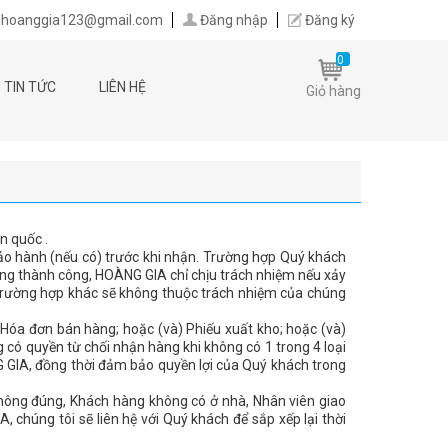
hoanggia123@gmail.com
Đăng nhập
Đăng ký
0
TIN TỨC
LIÊN HỆ
Giỏ hàng
n quốc .
bảo hành (nếu có) trước khi nhận. Trường hợp Quý khách
hàng thành công, HOÀNG GIA chỉ chịu trách nhiệm nếu xảy
i trường hợp khác sẽ không thuộc trách nhiệm của chúng
Hóa đơn bán hàng; hoặc (và) Phiếu xuất kho; hoặc (và)
 có quyền từ chối nhận hàng khi không có 1 trong 4 loại
GIA, đồng thời đảm bảo quyền lợi của Quý khách trong
 không đúng, Khách hàng không có ở nhà, Nhân viên giao
, chúng tôi sẽ liên hệ với Quý khách để sắp xếp lại thời