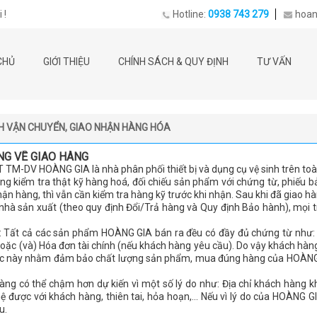
 !
Hotline:
0938 743 279
hoan
CHỦ
GIỚI THIỆU
CHÍNH SÁCH & QUY ĐỊNH
TƯ VẤN
H VẬN CHUYỂN, GIAO NHẬN HÀNG HÓA
NG VỀ GIAO HÀNG
 TM-DV HOÀNG GIA là nhà phân phối thiết bị và dụng cụ vệ sinh trên toà
òng kiểm tra thật kỹ hàng hoá, đối chiếu sản phẩm với chứng từ, phiếu 
ận hàng, thì vẫn cần kiểm tra hàng kỹ trước khi nhận. Sau khi đã giao 
o nhà sản xuất (theo quy định Đổi/Trả hàng và Quy định Bảo hành), mọ
ý: Tất cả các sản phẩm HOÀNG GIA bán ra đều có đầy đủ chứng từ như: 
oặc (và) Hóa đơn tài chính (nếu khách hàng yêu cầu). Do vậy khách hàng
iệc này nhằm đảm bảo chất lượng sản phẩm, mua đúng hàng của HOÀNG 
.
hàng có thể chậm hơn dự kiến vì một số lý do như: Địa chỉ khách hàng
ệ được với khách hàng, thiên tai, hỏa hoạn,... Nếu vì lý do của HOÀNG GIA
u.