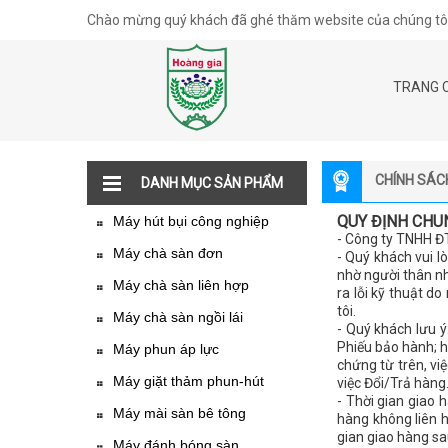
Chào mừng quý khách đã ghé thăm website của chúng tôi
TRANG 
CHÍNH SÁC
DANH MỤC SẢN PHẨM
QUY ĐỊNH CHU
Máy hút bụi công nghiệp
- Công ty TNHH ĐT
Máy chà sàn đơn
- Quý khách vui l
nhờ người thân nh
Máy chà sàn liên hợp
ra lỗi kỹ thuật d
tôi.
Máy chà sàn ngồi lái
- Quý khách lưu 
Phiếu bảo hành; h
Máy phun áp lực
chứng từ trên, v
Máy giặt thảm phun-hút
việc Đổi/Trả hàng
- Thời gian giao 
Máy mài sàn bê tông
hàng không liên h
gian giao hàng sa
Máy đánh bóng sàn