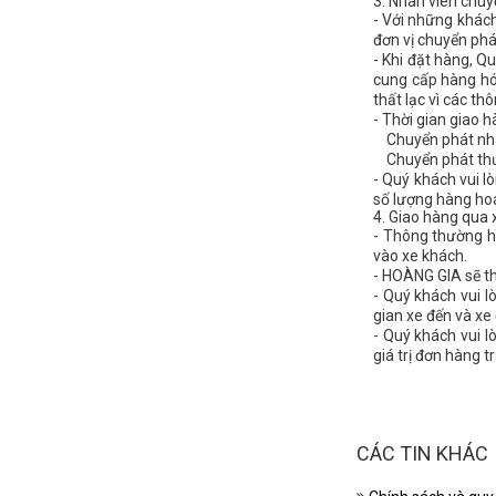
3. Nhân viên chuy
- Với những khác
đơn vị chuyển phá
- Khi đặt hàng, Qu
cung cấp hàng hó
thất lạc vì các t
- Thời gian giao 
Chuyển phát nhan
Chuyển phát thư
- Quý khách vui l
số lượng hàng hoá
4. Giao hàng qua 
- Thông thường hì
vào xe khách.
- HOÀNG GIA sẽ t
- Quý khách vui l
gian xe đến và xe đ
- Quý khách vui 
giá trị đơn hàng 
CÁC TIN KHÁC