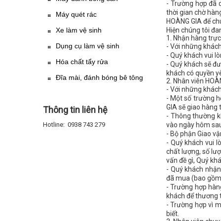
- Trường hợp đã 
thời gian chờ hàn
Máy quét rác
HOÀNG GIA để chún
Xe làm vệ sinh
Hiện chúng tôi đa
1. Nhận hàng trực
Dụng cụ làm vệ sinh
- Với những khác
- Quý khách vui l
Hóa chất tẩy rửa
- Quý khách sẽ đư
khách có quyền yê
Đĩa mài, đánh bóng bê tông
2. Nhân viên HOÀ
- Với những khách
- Một số trường h
GIA sẽ giao hàng 
Thông tin liên hệ
- Thông thường k
Hotline: 0938 743 279
vào ngày hôm sa
- Bộ phận Giao vậ
- Quý khách vui l
chất lượng, số lư
vấn đề gì, Quý kh
- Quý khách nhận 
đã mua (bao gồm gi
- Trường hợp hàng
khách để thương th
- Trường hợp vì m
biết.