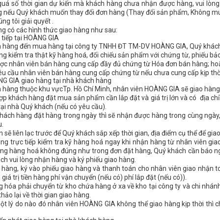
quá số thời gian dự kiến mà khách hàng chưa nhận được hàng, vui lòng 
g nếu Quý khách muốn thay đổi đơn hàng (Thay đổi sản phẩm, Không muố
g tôi giải quyết .
ng có các hình thức giao hàng như sau:
 tiếp tại HOÀNG GIA
h hàng đến mua hàng tại công ty TNHH ĐT TM-DV HOÀNG GIA, Quý khách s
òng kiểm tra thật kỹ hàng hoá, đối chiếu sản phẩm với chứng từ, phiếu bả
ợc nhân viên bán hàng cung cấp đầy đủ chứng từ Hóa đơn bán hàng; hoặ
u cầu nhân viên bán hàng cung cấp chứng từ nếu chưa cung cấp kịp thờ
NG GIA giao hàng tại nhà khách hàng
 hàng thuộc khu vựcTp. Hồ Chí Minh, nhân viên HOÀNG GIA sẽ giao hàng 
ợp khách hàng đặt mua sản phẩm cần lắp đặt và giá trị lớn và có địa chỉ
tại nhà Quý khách (nếu có yêu cầu).
hách hàng đặt hàng trong ngày thì sẽ nhận được hàng trong cùng ngày, 
u.
n sẽ liên lạc trước để Quý khách sắp xếp thời gian, địa điểm cụ thể để gi
òng trực tiếp kiểm tra kỹ hàng hoá ngay khi nhận hàng từ nhân viên gia
ợng hàng hoá không đúng như trong đơn đặt hàng, Quý khách cần báo nga
ách vui lòng nhận hàng và ký phiếu giao hàng.
hàng, ký vào phiếu giao hàng và thanh toán cho nhân viên giao nhận t
á trị tiền hàng phí vận chuyển (nếu có) phí lắp đặt (nếu có)).
 hóa phải chuyển từ kho chứa hàng ở xa về kho tại công ty và chi nhán
ảo lại về thời gian giao hàng.
ột lý do nào đó nhân viên HOÀNG GIA không thể giao hàng kịp thời thì c