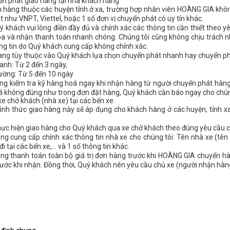
ển phát giao hàng tại nhà khách hàng
h hàng thuộc các huyện tỉnh ở xa, trường hợp nhân viên HOÀNG GIA khô
t như VNPT, Viettel, hoặc 1 số đơn vị chuyển phát có uy tín khác.
ý khách vui lòng điền đầy đủ và chính xác các thông tin cần thiết theo yê
a và nhận thanh toán nhanh chóng. Chúng tôi cũng không chịu trách n
hông tin do Quý khách cung cấp không chính xác.
hàng tùy thuộc vào Quý khách lựa chọn chuyển phát nhanh hay chuyển phá
h: Từ 2 đến 3 ngày,
ờng: Từ 5 đến 10 ngày
òng kiểm tra kỹ hàng hoá ngay khi nhận hàng từ người chuyển phát hàng h
 không đúng như trong đơn đặt hàng, Quý khách cần báo ngay cho chúng 
xe chở khách (nhà xe) tại các bến xe.
nh thức giao hàng này sẽ áp dụng cho khách hàng ở các huyện, tỉnh xa
hực hiện giao hàng cho Quý khách qua xe chở khách theo đúng yêu cầu 
òng cung cấp chính xác thông tin nhà xe cho chúng tôi: Tên nhà xe (tên xe
i tại các bến xe,... và 1 số thông tin khác.
lòng thanh toán toàn bộ giá trị đơn hàng trước khi HOÀNG GIA chuyển h
trước khi nhận. Đồng thời, Quý khách nên yêu cầu chủ xe (người nhận hà