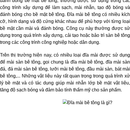
đánh bóng bề mặt bê tông, thường được sử dụng trong các 
công trình xây dựng để làm sạch, mài nhẵn, tạo độ bóng và 
đánh bóng cho bề mặt bê tông. Đĩa mài bê tông có nhiều kích 
cỡ, hình dạng và độ cứng khác nhau để phù hợp với từng loại 
bề mặt cần mài và đánh bóng. Công cụ này thường được sử 
dụng trong quá trình xây dựng, cải tạo hoặc bảo trì sàn bê tông 
trong các công trình công nghiệp hoặc dân dụng.
Trên thị trường hiện nay, có nhiều loại đĩa mài được sử dụng 
để mài sàn bê tông, gọi chung là đĩa mài bê tông, đĩa mài sàn 
đá, đá mài sàn bê tông, lưỡi mài bê tông, đầu mài sàn, bát mài 
bê tông,... Những vật liệu này rất quan trọng trong quá trình xử 
lý bề mặt và có tác dụng giúp mài nhẵn lớp bề mặt vật liệu, 
tăng độ sạch bóng và đảm bảo tính thẩm mỹ cho sản phẩm.