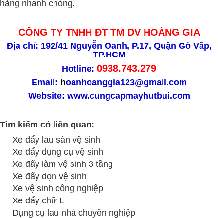
hàng nhanh chóng.
CÔNG TY TNHH ĐT TM DV HOÀNG GIA
Địa chỉ: 192/41 Nguyễn Oanh, P.17, Quận Gò Vấp,
TP.HCM
0938.743.279
Hotline:
Email:
h
oanhoanggia123@gmail.com
Website:
www.cungcapmayhutbui.com
Tìm kiếm có liên quan:
Xe đẩy lau sàn vệ sinh
Xe đẩy dụng cụ vệ sinh
Xe đẩy làm vệ sinh 3 tầng
Xe đẩy dọn vệ sinh
Xe vệ sinh công nghiệp
Xe đẩy chữ L
Dụng cụ lau nhà chuyên nghiệp