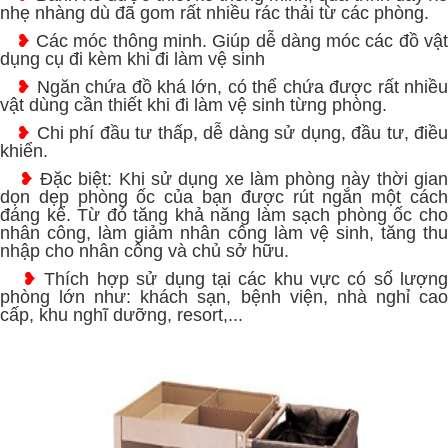
nhẹ nhàng dù đã gom rất nhiều rác thải từ các phòng.
❥
Các móc thông minh. Giúp dễ dàng móc các đồ vậ
dụng cụ đi kèm khi đi làm vệ sinh
❥
Ngăn chứa đồ khá lớn, có thể chứa được rất nhiề
vật dùng cần thiết khi đi làm vệ sinh từng phòng.
❥
Chi phí đầu tư thấp, dễ dàng sử dụng, đầu tư, điề
khiển.
❥
Đặc biệt: Khi sử dụng xe làm phòng này thời gia
dọn dẹp phòng ốc của bạn được rút ngắn một cách
đáng kể. Từ đó tăng khả năng làm sạch phòng ốc cho
nhân công, làm giảm nhân công làm vệ sinh, tăng thu
nhập cho nhân công và chủ sở hữu.
❥
Thích hợp sử dụng tại các khu vực có số lượn
phòng lớn như: khách sạn, bệnh viện, nhà nghỉ cao
cấp, khu nghĩ dưỡng, resort,...