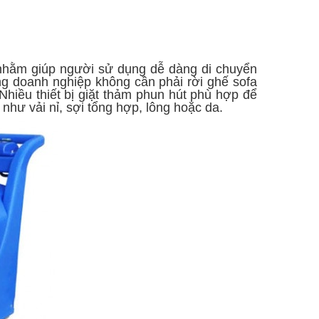
nhằm giúp người sử dụng dễ dàng di chuyển
òng doanh nghiệp không cần phải rời ghế sofa
 Nhiều thiết bị giặt thảm phun hút phù hợp để
 như vải nỉ, sợi tổng hợp, lông hoặc da.