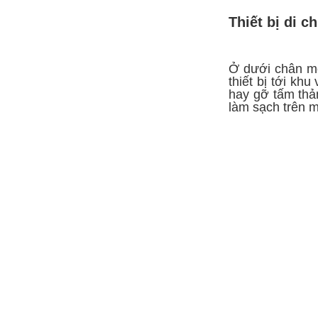
Thiết bị di c
Ở dưới chân mỗ
thiết bị tới kh
hay gỡ tấm thảm
làm sạch trên mọ