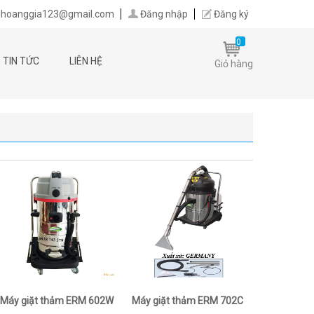
hoanggia123@gmail.com
Đăng nhập
Đăng ký
0
TIN TỨC
LIÊN HỆ
Giỏ hàng
Máy giặt thảm ERM 602W
Máy giặt thảm ERM 702C