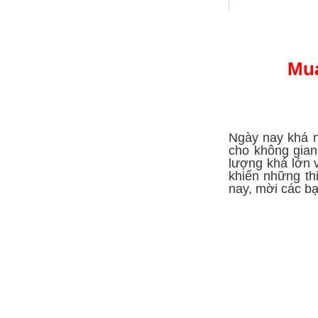
Mua
Máy giặt thảm
Ngày nay khá n
cho không gian
lượng khá lớn 
khiến những th
nay, mời các bạ