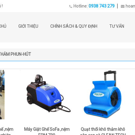
 !
Hotline:
0938 743 279
hoan
CHỦ
GIỚI THIỆU
CHÍNH SÁCH & QUY ĐỊNH
TƯ VẤN
THẢM PHUN-HÚT
hế ,nệm
Máy Giặt Ghế SoFa ,nệm
Quạt thổi khô thảm khô