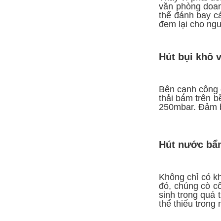
văn phòng doanh
thể đánh bay c
đem lại cho ng
Hút bụi khô v
Bên cạnh công d
thải bám trên b
250mbar. Đảm bả
Hút nước bẩn
Không chỉ có kh
đó, chúng cò cô
sinh trong quá 
thể thiếu trong