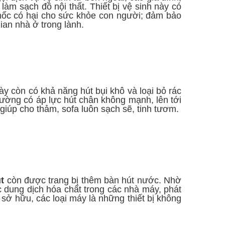
àm sạch đồ nội thất. Thiết bị vệ sinh này có
 mốc có hại cho sức khỏe con người; đảm bảo
an nhà ở trong lành.
này còn có khả năng hút bụi khô và loại bỏ rác
trường có áp lực hút chân không mạnh, lên tới
 giúp cho thảm, sofa luôn sạch sẽ, tinh tươm.
t
còn được trang bị thêm bàn hút nước. Nhờ
c dung dịch hóa chất trong các nhà máy, phát
 sở hữu, các loại máy là những thiết bị không