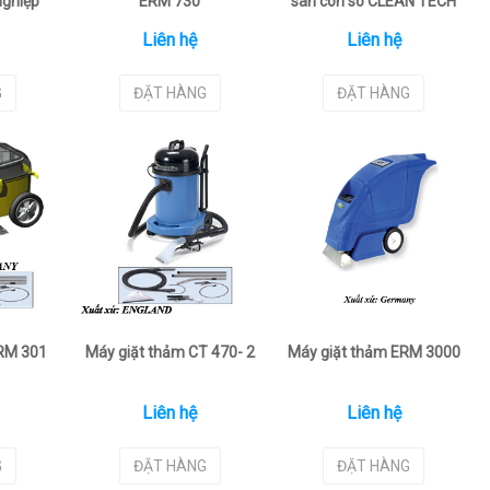
nghiệp
ERM 730
sàn con sò CLEAN TECH
C
Liên hệ
Liên hệ
G
ĐẶT HÀNG
ĐẶT HÀNG
ERM 301
Máy giặt thảm CT 470- 2
Máy giặt thảm ERM 3000
Liên hệ
Liên hệ
G
ĐẶT HÀNG
ĐẶT HÀNG