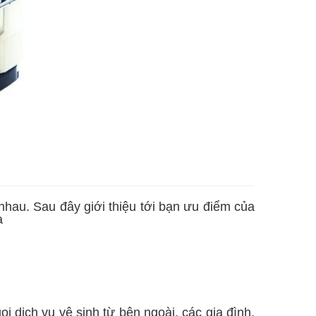
hau. Sau đây giới thiệu tới bạn ưu điểm của
a
ọi dịch vụ vệ sinh từ bên ngoài, các gia đình,