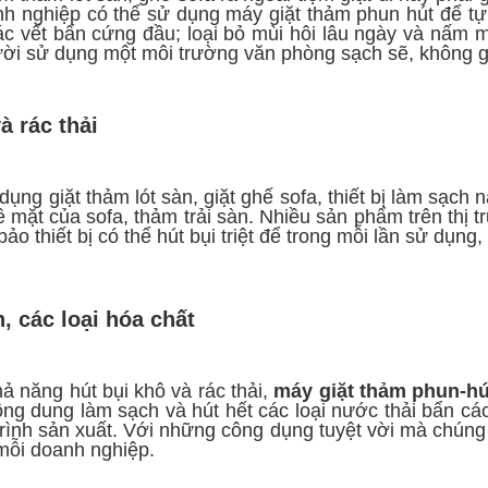
 nghiệp có thể sử dụng máy giặt thảm phun hút để tự l
ác vết bẩn cứng đầu; loại bỏ mùi hôi lâu ngày và nấm
ười sử dụng một môi trường văn phòng sạch sẽ, không gi
à rác thải
ụng giặt thảm lót sàn, giặt ghế sofa, thiết bị làm sạch 
ề mặt của sofa, thảm trải sàn. Nhiều sản phẩm trên thị 
o thiết bị có thể hút bụi triệt để trong mỗi lần sử dụng,
, các loại hóa chất
ả năng hút bụi khô và rác thải,
máy giặt thảm phun-hú
ng dung làm sạch và hút hết các loại nước thải bẩn cá
trình sản xuất. Với những công dụng tuyệt vời mà chúng
 mỗi doanh nghiệp.