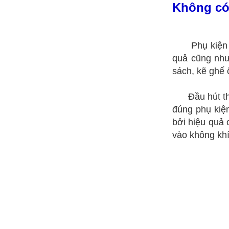
Không có 
Phụ kiện
quả cũng như
sách, kẽ ghế 
Đầu hút t
đúng phụ kiện
bởi hiệu quả 
vào không kh