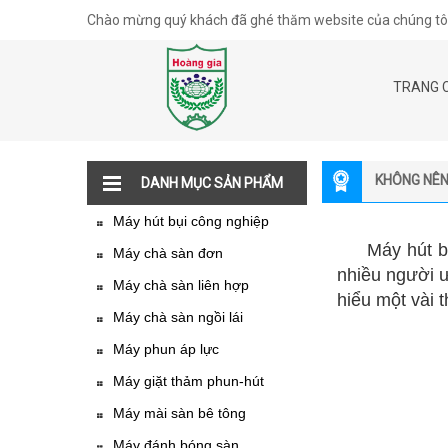
Chào mừng quý khách đã ghé thăm website của chúng tôi
TRANG 
KHÔNG NÊN
DANH MỤC SẢN PHẨM
Máy hút bụi công nghiệp
Máy hút bụi k
Máy chà sàn đơn
nhiều người 
Máy chà sàn liên hợp
hiểu một vài 
Máy chà sàn ngồi lái
Máy phun áp lực
Máy giặt thảm phun-hút
Máy mài sàn bê tông
Máy đánh bóng sàn