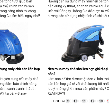
bê tông tươi giúp bạn
Hướng dẫn sử dụng máy mài nền bê tô
ụ thể, chính xác về sản
bảo đúng kỹ thuật, an toàn và hiệu quả c
rong công trình thi công
Đến với Công ty Hoàng Gia để được tư v
oàng Gia tìm hiểu ngay nhé!
hướng dẫn sử dụng nhiệt tình và chi tiết 
dụng máy chà sàn liên hợp
Nên mua máy chà sàn liên hợp giá rẻ tại 
nào?
 chuyên cung cấp máy chà
Làm sao để tìm được một đơn vị bán má
ưởng đảm bảo chính hãng,
sàn liên hợp giá rẻ với chất lượng tốt nh
hành cạnh tranh nhất thị
lưu ý những gì khi mua sản phẩm này? 
Y tại bài viết này
XEM NGAY!
‹ First
Pre
9
10
11
12
13
1