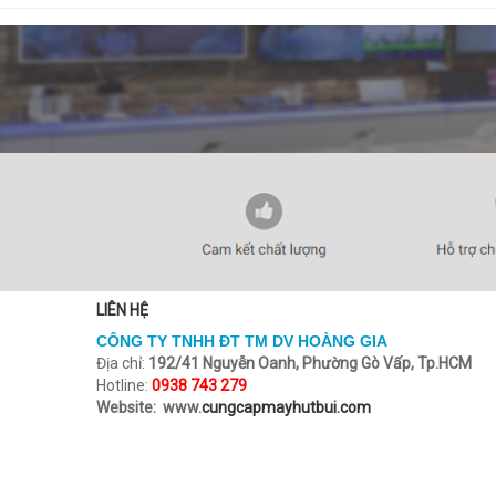
LIÊN HỆ
CÔNG TY TNHH ĐT TM DV HOÀNG GIA
Địa chỉ:
192/41 Nguyễn Oanh, Phường Gò Vấp, Tp.HCM
Hotline:
0938 743 279
Website: www.
cungcapmayhutbui.com