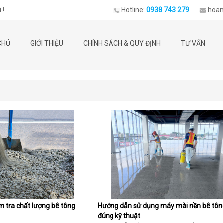
 !
Hotline:
0938 743 279
hoan
CHỦ
GIỚI THIỆU
CHÍNH SÁCH & QUY ĐỊNH
TƯ VẤN
 tra chất lượng bê tông
Hướng dẫn sử dụng máy mài nền bê tôn
đúng kỹ thuật