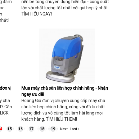
ng đảm
nền bê tông chuyên dụng hiện đại - công suất
ao.
lớn với chất lượng tốt nhất với giá hợp lý nhất.
ấn
TÌM HIỂU NGAY!
nhất!
đơn vị
Mua máy chà sàn liên hợp chính hãng - Nhận
ngay ưu đãi
y chà
Hoàng Gia đơn vị chuyên cung cấp máy chà
ất? Cần
sàn liên hợp chính hãng, cùng với đó là chất
CLICK
lượng dịch vụ vô cùng tốt làm hài lòng mọi
khách hàng. TÌM HIỂU THÊM!
4
15
16
17
18
19
Next
Last ›