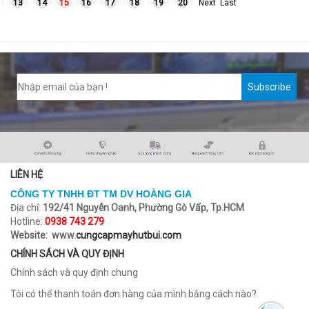
13
14
15
16
17
18
19
20
Next
Last
Subscribe
LIÊN HỆ
CÔNG TY TNHH ĐT TM DV HOÀNG GIA
Địa chỉ:
192/41 Nguyễn Oanh, Phường Gò Vấp, Tp.HCM
Hotline:
0938 743 279
Website: www.
cungcapmayhutbui.com
CHÍNH SÁCH VÀ QUY ĐỊNH
Chính sách và quy định chung
Tôi có thể thanh toán đơn hàng của mình bằng cách nào?