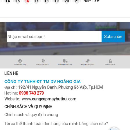
14
15
16
17
18
19
20
21
Next
Last
Subscribe
LIÊN HỆ
CÔNG TY TNHH ĐT TM DV HOÀNG GIA
Địa chỉ:
192/41 Nguyễn Oanh, Phường Gò Vấp, Tp.HCM
Hotline:
0938 743 279
Website: www.
cungcapmayhutbui.com
CHÍNH SÁCH VÀ QUY ĐỊNH
Chính sách và quy định chung
Tôi có thể thanh toán đơn hàng của mình bằng cách nào?