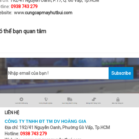
a chỉ:
192/41 Nguyễn Oanh, P.17, Q. Gò Vấp, Tp.HCM
tline:
0938 743 279
bsite: www.
cungcapmayhutbui.com
ó thể bạn quan tâm
Subscribe
LIÊN HỆ
CÔNG TY TNHH ĐT TM DV HOÀNG GIA
Địa chỉ:
192/41 Nguyễn Oanh, Phường Gò Vấp, Tp.HCM
Hotline:
0938 743 279