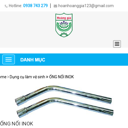
Hotline:
0938 743 279
hoanhoanggia123@gmail.com
ome
Dụng cụ làm vệ sinh
ỐNG NỐI INOK
ỐNG NỐI INOK