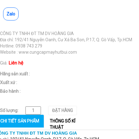
Zalo
CÔNG TY TNHH ĐT TM DV HOÀNG GIA
Địa chỉ: 192/41 Nguyễn Oanh, Cư Xá Ba Son, P.17, Q. Gò Vấp, Tp.HCM
Hotline: 0938 743 279
Website : www.cungcapmayhutbui.com
Giá:
Liên hệ
Hãng sản xuất :
Xuất xứ :
Bảo hành :
Số lượng:
ĐẶT HÀNG
CHI TIẾT SẢN PHẨM
THÔNG SỐ KĨ
THUẬT
ÔNG TY TNHH ĐT TM DV HOÀNG GIA