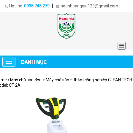
Hotline:
0938 743 279
hoanhoanggia123@gmail.com
ome
Máy chà sàn đơn
Máy chà sàn – thảm công nghiệp CLEAN TECH
del: CT 2A