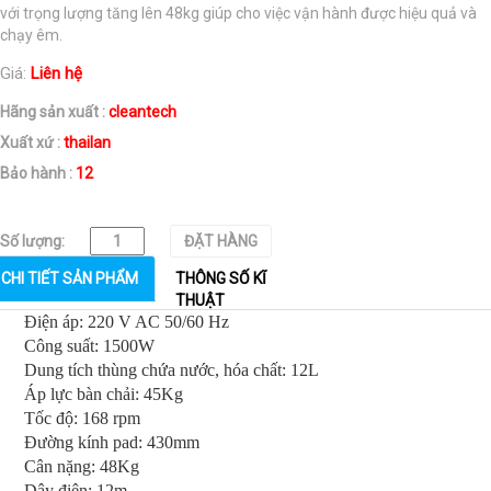
với trọng lượng tăng lên 48kg giúp cho việc vận hành được hiệu quả và
chạy êm.
Giá:
Liên hệ
Hãng sản xuất :
cleantech
Xuất xứ :
thailan
Bảo hành :
12
Số lượng:
ĐẶT HÀNG
CHI TIẾT SẢN PHẨM
THÔNG SỐ KĨ
THUẬT
 Điện áp: 220 V AC 50/60 Hz
 Công suất: 1500W
Dung tích thùng chứa nước, hóa chất: 12L
 Áp lực bàn chải: 45Kg
 Tốc độ: 168 rpm
 Đường kính pad: 430mm
 Cân nặng: 48Kg
 Dây điện: 12m