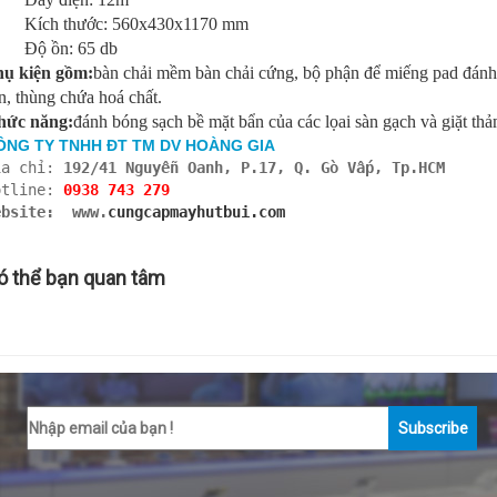
 Kích thước: 560x430x1170 mm
 Độ ồn: 65 db
hụ kiện gồm:
bàn chải mềm bàn chải cứng, bộ phận để miếng pad đánh
n, thùng chứa hoá chất.
hức năng:
đánh bóng sạch bề mặt bẩn của các lọai sàn gạch và giặt thả
ÔNG TY TNHH ĐT TM DV HOÀNG GIA
ịa chỉ:
192/41 Nguyễn Oanh, P.17, Q. Gò Vấp, Tp.HCM
otline:
0938 743 279
ebsite: www.
cungcapmayhutbui.com
ó thể bạn quan tâm
Subscribe