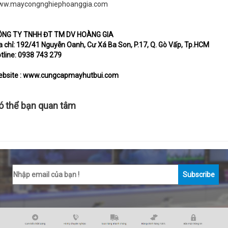
ww.maycongnghiephoanggia.com
ÔNG TY TNHH ĐT TM DV HOÀNG GIA
a chỉ: 192/41 Nguyễn Oanh, Cư Xá Ba Son, P.17, Q. Gò Vấp, Tp.HCM
tline: 0938 743 279
bsite :
www.cungcapmayhutbui.com
ó thể bạn quan tâm
Subscribe