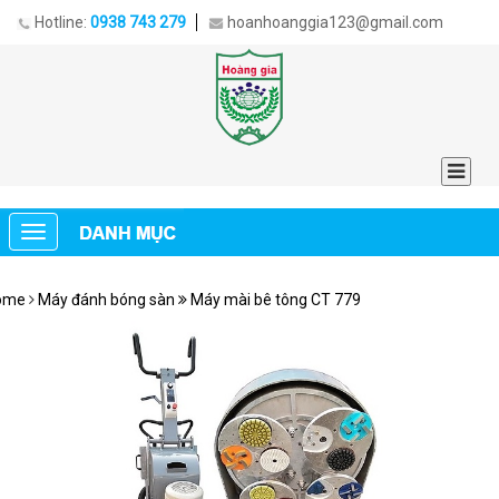
Hotline:
0938 743 279
hoanhoanggia123@gmail.com
ome
Máy đánh bóng sàn
Máy mài bê tông CT 779