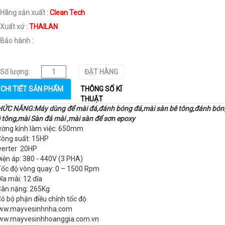
Hãng sản xuất :
Clean Tech
Xuất xứ :
THAILAN
Bảo hành :
Số lượng:
ĐẶT HÀNG
CHI TIẾT SẢN PHẨM
THÔNG SỐ KĨ
THUẬT
ỨC NĂNG:Máy dùng để mài đá,đánh bóng đá,mài sàn bê tông,đánh bón
 tông,
mài Sàn đá mài ,mài sàn để sơn epoxy
ờng kính làm việc: 650mm
Công suất: 15HP
verter 20HP
Điện áp: 380 - 440V (3 PHA)
Tốc độ vòng quay: 0 – 1500 Rpm
Đĩa mài: 12 dĩa
Cân nặng: 265Kg
Có bộ phận điều chỉnh tốc độ
ww.mayvesinhnha.com
ww.mayvesinhhoanggia.com.vn