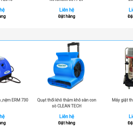
 hệ
Liên hệ
Li
àng
Đặt hàng
Đặ
a ,nệm ERM 730
Quạt thổi khô thảm khô sàn con
Máy giặt 
sò CLEAN TECH
 hệ
Liên hệ
Li
àng
Đặt hàng
Đặ