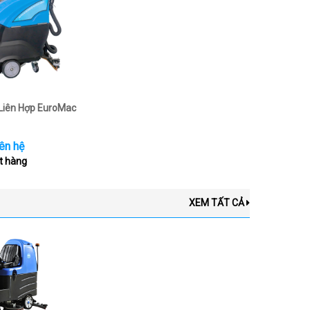
Liên Hợp EuroMac
ên hệ
t hàng
XEM TẤT CẢ