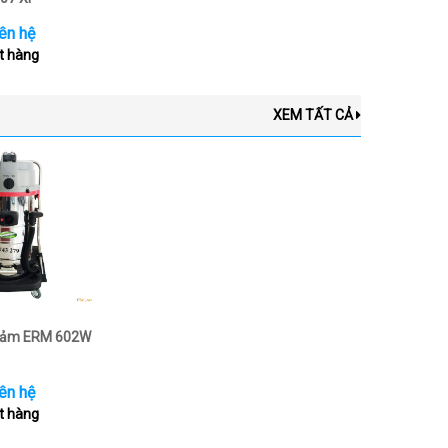
ên hệ
t hàng
XEM TẤT CẢ
thảm ERM 602W
ên hệ
t hàng