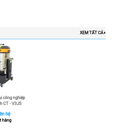
XEM TẤT CẢ
ụi công nghiệp
h CT - V3JS
ên hệ
t hàng