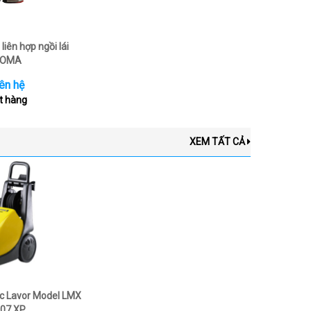
liên hợp ngồi lái
OMA
ên hệ
t hàng
XEM TẤT CẢ
c Lavor Model LMX
07 XP