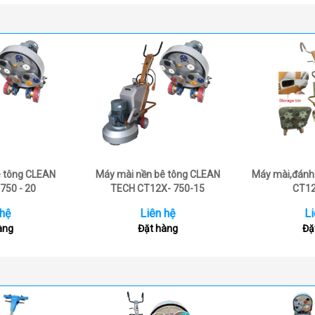
ê tông CLEAN
Máy mài nền bê tông CLEAN
Máy mài,đánh 
750 - 20
TECH CT12X- 750-15
CT12
 hệ
Liên hệ
Li
àng
Đặt hàng
Đặ