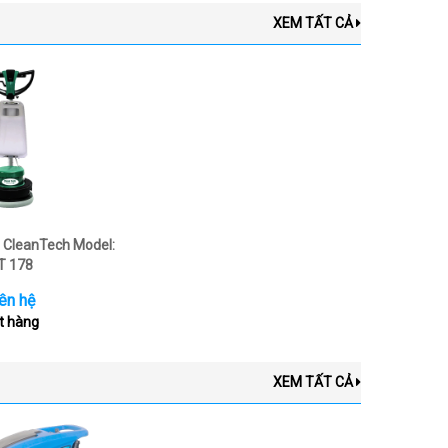
XEM TẤT CẢ
 CleanTech Model:
T 178
ên hệ
t hàng
XEM TẤT CẢ