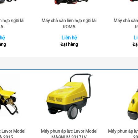
 hợp ngồi lái
Máy chà sàn liên hợp ngồi lái
Máy chà sàn 
MA
ROMA
R
 hệ
Liên hệ
Li
àng
Đặt hàng
Đặ
c Lavor Model
Máy phun áp lực Lavor Model
Máy phun áp lự
A 2015
MAGNUM 3317 LV
20