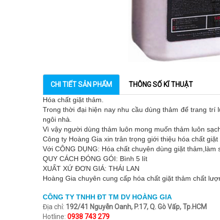
CHI TIẾT SẢN PHẨM
THÔNG SỐ KĨ THUẬT
Hóa chất giặt thảm.
Trong thời đại hiện nay nhu cầu dùng thảm để trang trí 
ngôi nhà.
Vì vậy người dùng thảm luôn mong muốn thảm luôn sạch
Công ty Hoàng Gia xin trân trọng giới thiệu hóa chất giặt
Với CÔNG DỤNG: Hóa chất chuyên dùng giặt thảm,làm s
QUY CÁCH ĐÓNG GÓI: Bình 5 lít
XUẤT XỨ ĐƠN GIÁ: THÁI LAN
Hoàng Gia chuyên cung cấp hóa chất giặt thảm chất lượ
CÔNG TY TNHH ĐT TM DV HOÀNG GIA
Địa chỉ:
192/41 Nguyễn Oanh, P.17, Q. Gò Vấp, Tp.HCM
Hotline:
0938 743 279