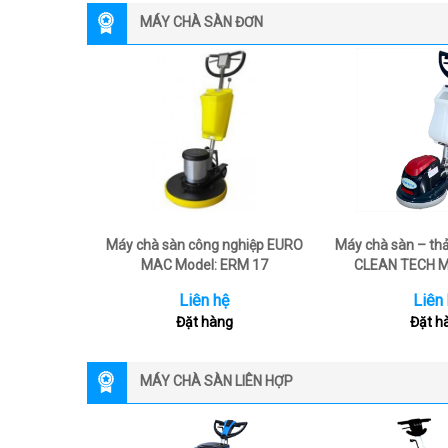
MÁY CHÀ SÀN ĐƠN
Máy chà sàn công nghiệp EURO
Máy chà sàn – th
MAC Model: ERM 17
CLEAN TECH M
Liên hệ
Liên
Đặt hàng
Đặt h
MÁY CHÀ SÀN LIÊN HỢP