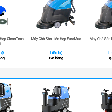
 Hợp CleanTech
Máy Chà Sàn Liên Hợp EuroMac
Máy Chà Sàn 
i
 hệ
Liên hệ
Li
àng
Đặt hàng
Đặ