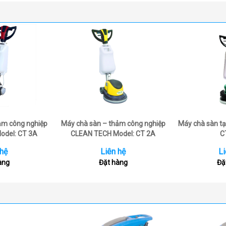
ảm công nghiệp
Máy chà sàn – thảm công nghiệp
Máy chà sàn tạ
odel: CT 3A
CLEAN TECH Model: CT 2A
C
 hệ
Liên hệ
Li
àng
Đặt hàng
Đặ