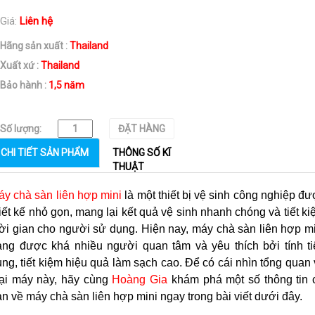
Giá:
Liên hệ
Hãng sản xuất :
Thailand
Xuất xứ :
Thailand
Bảo hành :
1,5 năm
Số lượng:
ĐẶT HÀNG
CHI TIẾT SẢN PHẨM
THÔNG SỐ KĨ
THUẬT
áy chà sàn liên hợp mini
 là một thiết bị vệ sinh công nghiệp đư
iết kế nhỏ gọn, mang lại kết quả vệ sinh nhanh chóng và tiết ki
ời gian cho người sử dụng. Hiện nay, máy chà sàn liên hợp mi
ang được khá nhiều người quan tâm và yêu thích bởi tính tiệ
ng, tiết kiệm hiệu quả làm sạch cao. Để có cái nhìn tổng quan 
oại máy này, hãy cùng 
Hoàng Gia
 khám phá một số thông tin 
n về máy chà sàn liên hợp mini ngay trong bài viết dưới đây.