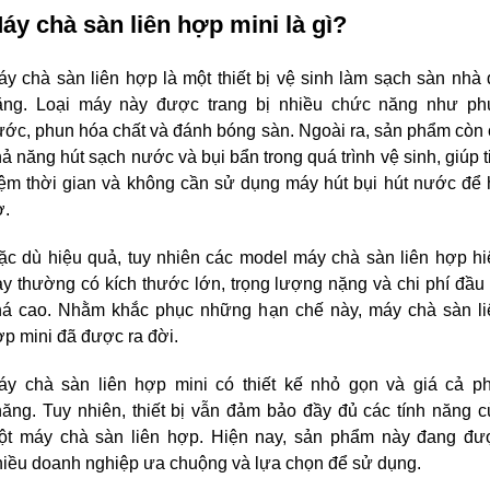
áy chà sàn liên hợp mini là gì?
y chà sàn liên hợp là một thiết bị vệ sinh làm sạch sàn nhà 
ăng. Loại máy này được trang bị nhiều chức năng như phu
ớc, phun hóa chất và đánh bóng sàn. Ngoài ra, sản phẩm còn 
ả năng hút sạch nước và bụi bẩn trong quá trình vệ sinh, giúp ti
iệm thời gian và không cần sử dụng máy hút bụi hút nước để h
ợ.
ặc dù hiệu quả, tuy nhiên các model máy chà sàn liên hợp hiệ
y thường có kích thước lớn, trọng lượng nặng và chi phí đầu 
há cao. Nhằm khắc phục những hạn chế này, máy chà sàn liê
p mini đã được ra đời.
áy chà sàn liên hợp mini có thiết kế nhỏ gọn và giá cả phả
ăng. Tuy nhiên, thiết bị vẫn đảm bảo đầy đủ các tính năng c
ột máy chà sàn liên hợp. Hiện nay, sản phẩm này đang đượ
hiều doanh nghiệp ưa chuộng và lựa chọn để sử dụng.