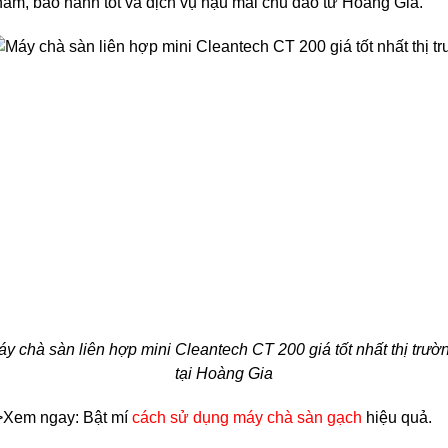
ẩm, bảo hành tốt và dịch vụ hậu mãi chu đáo từ Hoàng Gia.
y chà sàn liên hợp mini Cleantech CT 200 giá tốt nhất thị trườn
tại Hoàng Gia
>Xem ngay: Bật mí 
cách sử dụng máy chà sàn gạch
 hiệu quả.