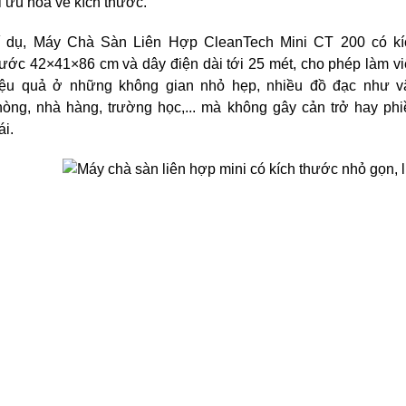
i ưu hóa về kích thước. 
í dụ, Máy Chà Sàn Liên Hợp CleanTech Mini CT 200 có kíc
ước 42×41×86 cm và dây điện dài tới 25 mét, cho phép làm vi
iệu quả ở những không gian nhỏ hẹp, nhiều đồ đạc như vă
hòng, nhà hàng, trường học,... mà không gây cản trở hay phiề
ái.