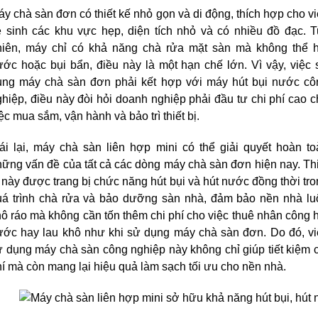
y chà sàn đơn có thiết kế nhỏ gọn và di động, thích hợp cho vi
ệ sinh các khu vực hẹp, diện tích nhỏ và có nhiều đồ đạc. Tu
hiên, máy chỉ có khả năng chà rửa mặt sàn mà không thể hú
ớc hoặc bụi bẩn, điều này là một hạn chế lớn. Vì vậy, việc 
ụng máy chà sàn đơn phải kết hợp với máy hút bụi nước côn
hiệp, điều này đòi hỏi doanh nghiệp phải đầu tư chi phí cao c
ệc mua sắm, vận hành và bảo trì thiết bị.
ái lại, máy chà sàn liên hợp mini có thể giải quyết hoàn to
ững vấn đề của tất cả các dòng máy chà sàn đơn hiện nay. Thi
 này được trang bị chức năng hút bụi và hút nước đồng thời tro
uá trình chà rửa và bảo dưỡng sàn nhà, đảm bảo nền nhà luô
ô ráo mà không cần tốn thêm chi phí cho việc thuê nhân công h
ước hay lau khô như khi sử dụng máy chà sàn đơn. Do đó, việ
 dụng máy chà sàn công nghiệp này không chỉ giúp tiết kiệm c
í mà còn mang lại hiệu quả làm sạch tối ưu cho nền nhà.