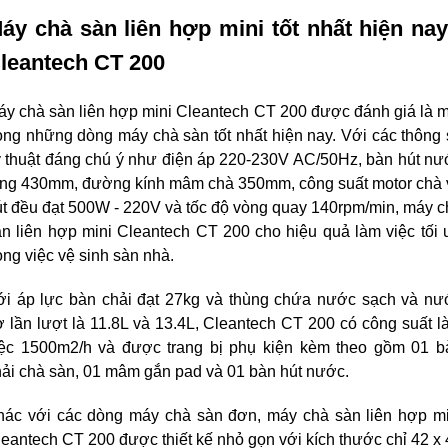
áy chà sàn liên hợp mini tốt nhất hiện nay 
leantech CT 200
y chà sàn liên hợp mini Cleantech CT 200 được đánh giá là m
ong những dòng máy chà sàn tốt nhất hiện nay. Với các thông 
ỹ thuật đáng chú ý như điện áp 220-230V AC/50Hz, bàn hút nướ
ộng 430mm, đường kính mâm chà 350mm, công suất motor chà v
t đều đạt 500W - 220V và tốc độ vòng quay 140rpm/min, máy c
n liên hợp mini Cleantech CT 200 cho hiệu quả làm việc tối 
ong việc vệ sinh sàn nhà.
ới áp lực bàn chải đạt 27kg và thùng chứa nước sạch và nướ
 lần lượt là 11.8L và 13.4L, Cleantech CT 200 có công suất l
iệc 1500m2/h và được trang bị phụ kiện kèm theo gồm 01 bà
hải chà sàn, 01 mâm gắn pad và 01 bàn hút nước.
hác với các dòng máy chà sàn đơn, máy chà sàn liên hợp min
eantech CT 200 được thiết kế nhỏ gọn với kích thước chỉ 42 x 